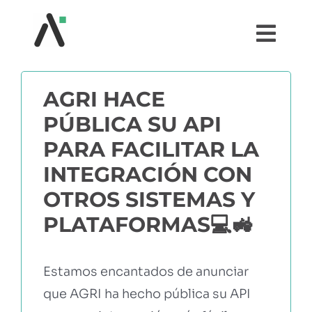
Saltar
al
Togg
contenido
Navi
¿QUÉ ES AGRI?
AGRI HACE
PÚBLICA SU API
MÓDULOS
PARA FACILITAR LA
TESTIMONIOS
INTEGRACIÓN CON
OTROS SISTEMAS Y
PRECIOS
PLATAFORMAS💻🚜
PARTNERS
Estamos encantados de anunciar
que AGRI ha hecho pública su API
COMUNIDAD AGRI