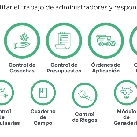
litar el trabajo de administradores y respon
Control de
Control de
Órdenes de
G
Cosechas
Presupuestos
Aplicación
trol
Cuaderno
Módulo
Control
de
de
de
de Riegos
inarias
Campo
Ganader