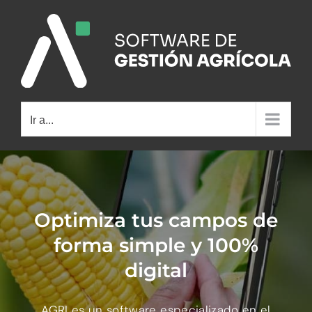
Saltar
al
contenido
Ir a...
Optimiza tus campos de
forma simple y 100%
digital
AGRI es un software especializado en el