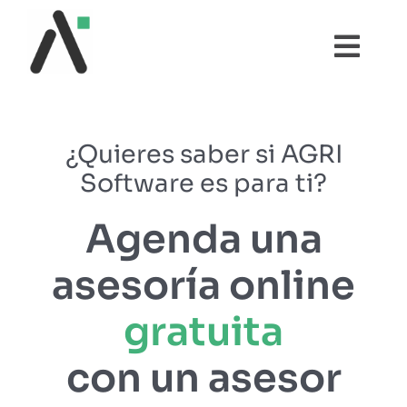
Saltar
al
Togg
contenido
Navi
¿QUÉ ES AGRI?
¿Quieres saber si AGRI
MÓDULOS
Software es para ti?
TESTIMONIOS
Agenda una
asesoría online
PRECIOS
gratuita
PARTNERS
con un asesor
COMUNIDAD AGRI