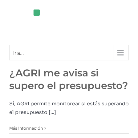
Saltar
al
contenido
Ir a...
¿AGRI me avisa si
supero el presupuesto?
Sí, AGRI permite monitorear si estás superando
el presupuesto [...]
Más información