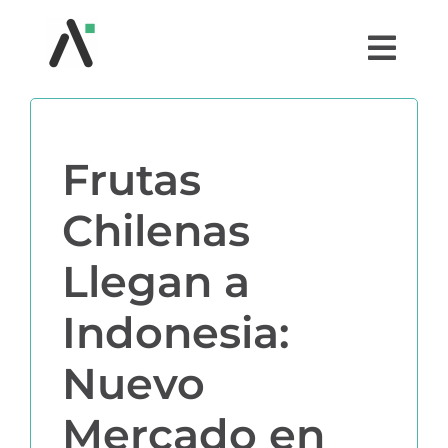
Saltar
al
Togg
contenido
Navi
¿QUÉ ES AGRI?
Frutas
MÓDULOS
Chilenas
TESTIMONIOS
Llegan a
PRECIOS
Indonesia:
Nuevo
PARTNERS
Mercado en
COMUNIDAD AGRI