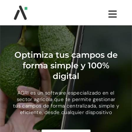
Saltar
al
Togg
contenido
Navi
¿QUÉ ES AGRI?
MÓDULOS
Optimiza tus campos de
forma simple y 100%
TESTIMONIOS
digital
PRECIOS
AGRI es un software especializado en el
sector agrícola que te permite gestionar
tus campos de forma centralizada, simple y
COMUNIDAD AGRI
eficiente, desde cualquier dispositivo
PRUÉBALO GRATIS