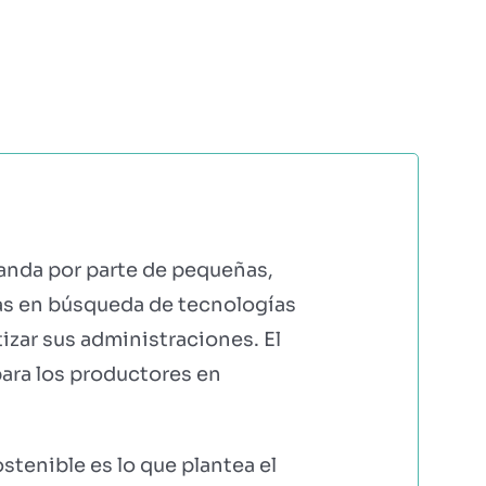
ERS
COMUNIDAD AGRI
EBOOKS Y RECURSOS
PRUÉBALO GRATIS
anda por parte de pequeñas,
as en búsqueda de tecnologías
izar sus administraciones. El
para los productores en
tenible es lo que plantea el