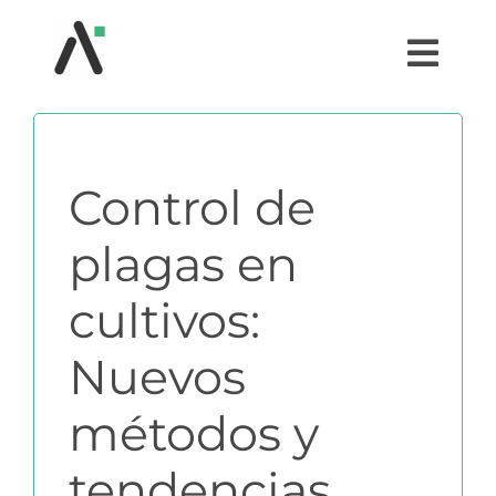
Saltar
al
Togg
contenido
Navi
¿QUÉ ES AGRI?
Control de
MÓDULOS
plagas en
TESTIMONIOS
cultivos:
PRECIOS
Nuevos
PARTNERS
métodos y
tendencias
COMUNIDAD AGRI