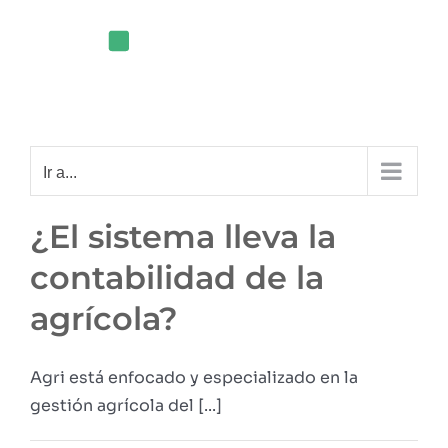
Saltar
al
contenido
Ir a...
¿El sistema lleva la
contabilidad de la
agrícola?
Agri está enfocado y especializado en la
gestión agrícola del [...]