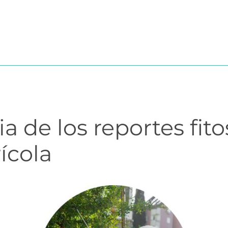
I?
MÓDULOS
TESTIMONIOS
PRECIOS
PARTN
a de los reportes fito
ícola