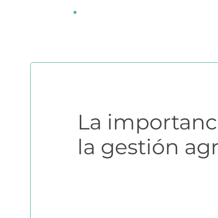
Saltar
¿QUÉ ES AGR
al
contenido
La importanci
la gestión agr