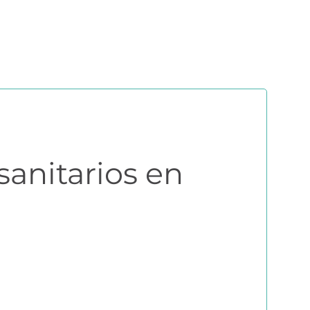
ERS
COMUNIDAD AGRI
EBOOKS Y RECURSOS
PRUÉBALO GRATIS
sanitarios en