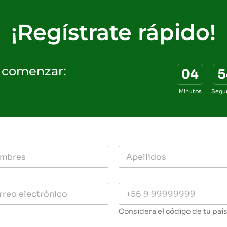
¡Regístrate rápido!
 comenzar:
04
5
Minutos
Segu
Considera el código de tu paí