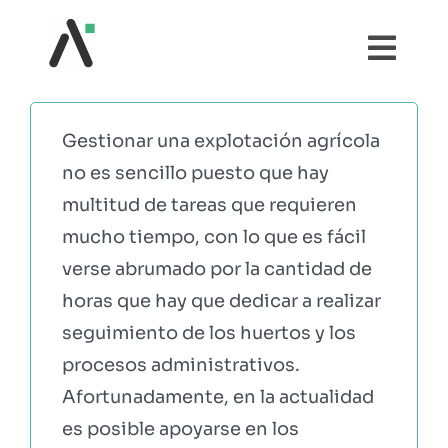
Saltar
al
Togg
contenido
Navi
¿QUÉ ES AGRI?
Gestionar una explotación agrícola
no es sencillo puesto que hay
MÓDULOS
multitud de tareas que requieren
mucho tiempo, con lo que es fácil
TESTIMONIOS
verse abrumado por la cantidad de
horas que hay que dedicar a realizar
PRECIOS
seguimiento de los huertos y los
procesos administrativos.
PARTNERS
Afortunadamente, en la actualidad
es posible apoyarse en los
COMUNIDAD AGRI