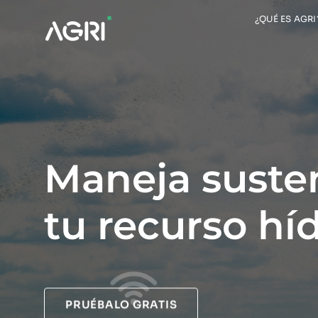
Saltar
¿QUÉ ES AGRI
al
contenido
Maneja suste
tu recurso hí
PRUÉBALO GRATIS