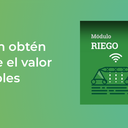
n obtén
el valor
bles