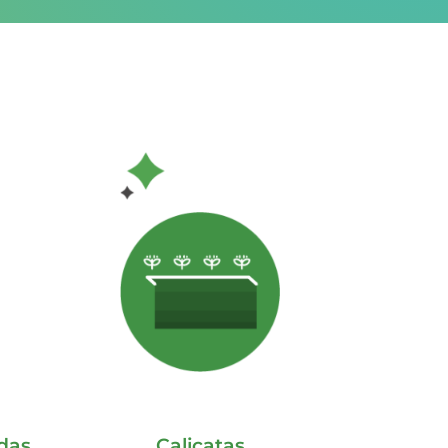
ndas
Calicatas