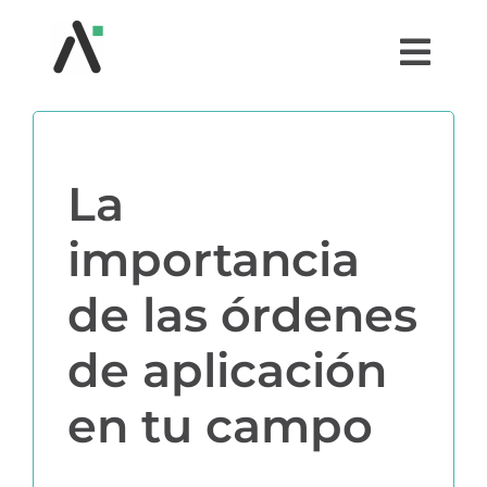
Saltar
al
Togg
contenido
Navi
¿QUÉ ES AGRI?
La
MÓDULOS
importancia
TESTIMONIOS
de las órdenes
PRECIOS
de aplicación
PARTNERS
en tu campo
COMUNIDAD AGRI